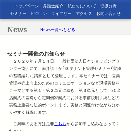
トップページ
弁護士紹介
私たちについて
取扱分野
セミナー
ビジョン
ダイアリー
アクセス
お問い合わせ
News
News一覧へもどる
セミナー開催のお知らせ
２０２６年７月１４日、一般社団法人日本ショッピングセ
ンター協会にて、南弁護士が「SCテナント管理セミナー（実務
の基礎編）」に講師として登壇します。本セミナーでは、営業
管理や売上向上のためのコミュニケーションなど現場実務を
テーマとする第１・第２単元に続き、第３単元として、SC出
店契約の基礎から定期借家契約における事前説明手続などの
実務上重要な法的ポイントまで、実務と関連付けながら分か
りやすく解説します。
ご興味のある方は是非
こちら
から参加申し込みなさってく
ださい。