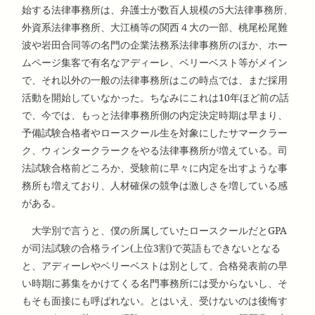
始する法律事務所は、弁護士が数百人規模の5大法律事務所、
外資系法律事務所、大江橋等の関西４大の一部、桃尾松尾難
波や岩田合同等の名門の企業法務系法律事務所のほか、ホー
ムページ集客で有名なアディーレ、ベリーベスト等がメイン
で、それ以外の一般の法律事務所はこの時点では、まだ採用
活動を開始していなかった。ちなみにこれは10年ほど前の話
で、今では、もっと法律事務所側の内定決定時期は早まり、
予備試験合格者やロースクール生を対象にしたサマークラー
ク、ウィンタークラークをやる法律事務所が増えている。司
法試験合格前どころか、受験前に早々に内定を出すような事
務所も増えており、人材確保の競争は激しさを増している感
がある。
大学別で言うと、僕の所属していたロースクールだとGPA
が司法試験の合格ライン(上位3割)で英語もできないとなる
と、アディーレやベリーベストは別として、合格発表前の早
い時期に募集をかけてくる名門事務所には受からないし、そ
もそも面接にも呼ばれない。とはいえ、受けないのは後悔す