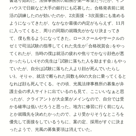
書送り始めた。法律事務所の勤務が第一希望だったが、イン
ハウスで日銀など大手の銀行にも応募した。合格発表前に就
活の訓練したのが効いたのか、2次面接・3次面接にも進める
ようになってきたが、なかなか最後の内定がもらえず、11月
に入ってくると、周りの同期の就職先がかなり決まってき
て、僕も焦るようになってきた。ロースクールやサークルの
ゼミで司法試験の指導してくれた先生が「合格祝賀会」をやっ
てくれたが、当時の僕は就活の疲れや焦りでかなり顔色が悪
かったらしい(その先生は「試験に落ちた人を励ます会」もやっ
ていたが、自分は試験に落ちた人より顔が死んでいたらし
い)。そりゃ、就活で断られた回数も60の大台に乗ってくると
なれば顔も死んでくる。その頃、光風法律事務所の募集が弁
護士会の求人サイトに出ているのも見て、ここいいなぁと思
ったが、クライアントが大企業がメインなので、自分では受
かる確率は低いだろうと思った。地方に修習に行く前になん
とか就職先を決めたかったので、より受かりそうなところを
優先して面接をしているうちに、案の定、採用がすぐに決ま
ったようで、光風の募集要項は消えていた。