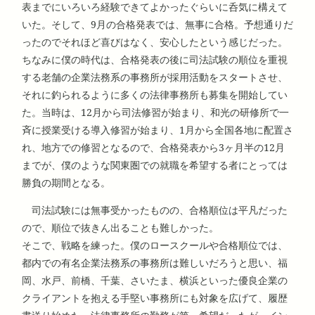
表までにいろいろ経験できてよかったぐらいに呑気に構えて
いた。そして、9月の合格発表では、無事に合格。予想通りだ
ったのでそれほど喜びはなく、安心したという感じだった。
ちなみに僕の時代は、合格発表の後に司法試験の順位を重視
する老舗の企業法務系の事務所が採用活動をスタートさせ、
それに釣られるように多くの法律事務所も募集を開始してい
た。当時は、12月から司法修習が始まり、和光の研修所で一
斉に授業受ける導入修習が始まり、1月から全国各地に配置さ
れ、地方での修習となるので、合格発表から3ヶ月半の12月
までが、僕のような関東圏での就職を希望する者にとっては
勝負の期間となる。
司法試験には無事受かったものの、合格順位は平凡だった
ので、順位で抜きん出ることも難しかった。
そこで、戦略を練った。僕のロースクールや合格順位では、
都内での有名企業法務系の事務所は難しいだろうと思い、福
岡、水戸、前橋、千葉、さいたま、横浜といった優良企業の
クライアントを抱える手堅い事務所にも対象を広げて、履歴