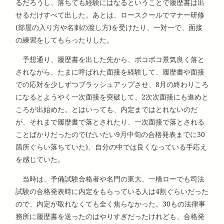
るだろうし、落ちても経験にはなるということで履歴書は出
せるだけすべて出した。あとは、ロースクールでマナー研修
(部屋の入り方や名刺の渡し方)を受けたり、一対一で、面接
の練習をしてもらったりした。
予想通り、履歴書を出した先から、ボコボコ景気良く落と
されながら、たまに呼ばれた面接を経験して、履歴書や面接
での応対を少しずつブラッシュアップさせ、8月の終わりころ
になるとようやく一次面接を突破して、2次次面接にも進めと
ころが出始めた。とはいっても、内定まではとれないのだ
が、それまで履歴書で落とされたり、一次面接で落とされる
ことばかりだったので(だいたい9月中旬の合格発表までに30
箇所ぐらい落ちていた)、自分の中では良くなっている手応え
を感じていた。
当時は、予備試験合格者や名門の東大、一橋ローでも司法
試験の合格発表時に内定をもらっている人は4割ぐらいだった
ので、内定が取れなくても全く焦らなかった。30もの法律事
務所に履歴書を送ったのはやりすぎだったけれども、合格発